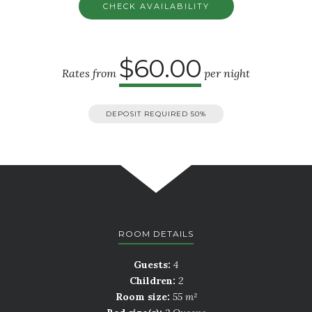
$60.00
Rates from
per night
DEPOSIT REQUIRED
50%
ROOM DETAILS
Guests:
4
Children:
2
Room size:
55 m²